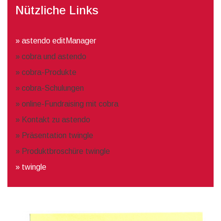
Nützliche Links
»
astendo editManager
»
cobra und astendo
»
cobra-Produkte
»
cobra-Schulungen
»
online-Fundraising mit cobra
»
Kontakt zu astendo
»
Präsentation twingle
»
Produktbroschüre twingle
» twingle