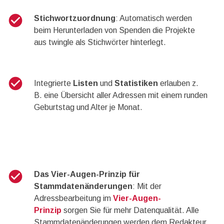
check_circle
Stichwortzuordnung
: Automatisch werden
beim Herunterladen von Spenden die Projekte
aus twingle als Stichwörter hinterlegt.
check_circle
Integrierte
Listen
und
Statistiken
erlauben z.
B. eine Übersicht aller Adressen mit einem runden
Geburtstag und Alter je Monat.
check_circle
Das Vier-Augen-Prinzip für
Stammdatenänderungen
: Mit der
Adressbearbeitung im
Vier-Augen-
Prinzip
sorgen Sie für mehr Datenqualität. Alle
Stammdatenänderungen werden dem Redakteur