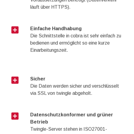
läuft über HTTPS).
add_box
Einfache Handhabung
Die Schnittstelle in cobra ist sehr einfach zu
bedienen und ermöglicht so eine kurze
Einarbeitungszeit.
add_box
Sicher
Die Daten werden sicher und verschlüsselt
via SSL von twingle abgeholt.
add_box
Datenschutzkonformer und grüner
Betrieb
Twingle-Server stehen in ISO27001­-